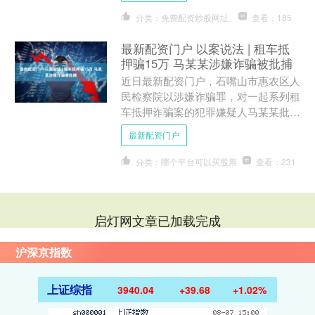
分类：免费配资炒股网址
查看：185
最新配资门户 以案说法 | 租车抵
押骗15万 马某某涉嫌诈骗被批捕
近日最新配资门户，石嘴山市惠农区人
民检察院以涉嫌诈骗罪，对一起系列租
车抵押诈骗案的犯罪嫌疑人马某某批准
逮捕。 经查，马某某因个人债务缠
最新配资门户
身，以正常租赁为幌子，先后....
分类：哪个平台可以买股票
查看：231
启灯网文章已加载完成
沪深京指数
上证综指
3940.04
+39.68
+1.02%