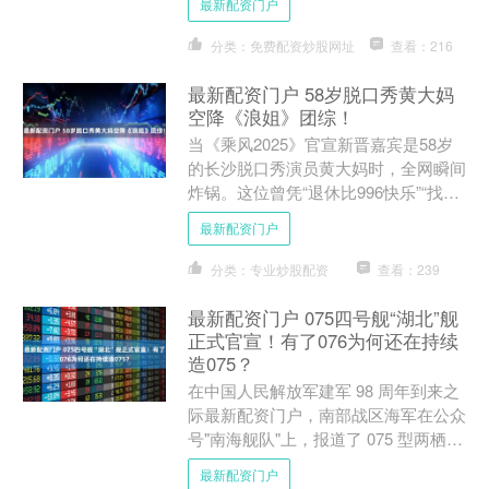
最新配资门户
的制高点，以....
分类：免费配资炒股网址
查看：216
最新配资门户 58岁脱口秀黄大妈
空降《浪姐》团综！
当《乘风2025》官宣新晋嘉宾是58岁
的长沙脱口秀演员黄大妈时，全网瞬间
炸锅。这位曾凭“退休比996快乐”“找小
6岁男友”等爆梗血洗《脱口秀大会》
最新配资门户
的“中老年顶流....
分类：专业炒股配资
查看：239
最新配资门户 075四号舰“湖北”舰
正式官宣！有了076为何还在持续
造075？
在中国人民解放军建军 98 周年到来之
际最新配资门户，南部战区海军在公众
号"南海舰队"上，报道了 075 型两栖攻
击舰"湖北"舰官兵面向军旗庄严宣誓的
最新配资门户
新闻，这也....