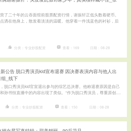
营了二十年的云吞面馆前股票配资行情，谢振轩正低头数着硬币。
点洒在他身上，散发着淡淡的温暖。他穿着一件浅蓝色的衬衫，后
分类：专业炒股配资
查看：169
日期：08-28
新公告 脱口秀演员kid宣布退赛 因决赛表演内容与他人出
目组_线下
5日，脱口秀演员kid官宣退出参与的综艺总决赛。他称退赛原因是自己
和孙书恒直播中的内容出现了类似。“作为脱口秀演员，尊重原创....
分类：专业炒股配资
查看：150
日期：08-28
冰妍女星写真特辑：甜美靓丽、90后花旦