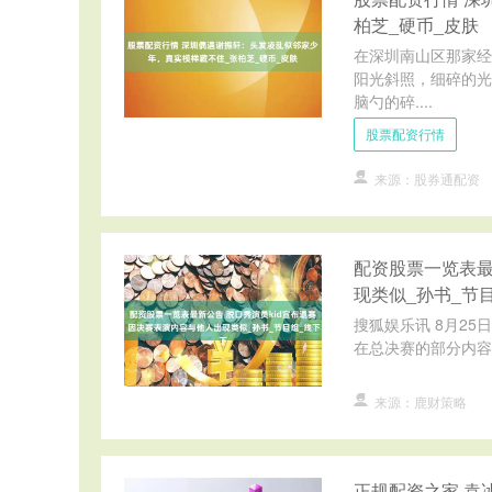
柏芝_硬币_皮肤
在深圳南山区那家经
阳光斜照，细碎的光
脑勺的碎....
股票配资行情
来源：股券通配资
配资股票一览表最
现类似_孙书_节
搜狐娱乐讯 8月2
在总决赛的部分内容
来源：鹿财策略
正规配资之家 袁