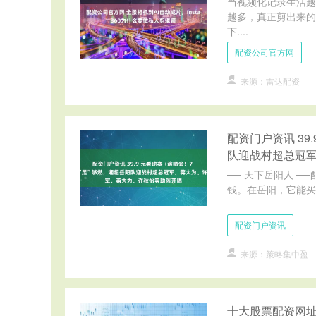
当视频化记录生活越
越多，真正剪出来的
下....
配资公司官方网
来源：雷达配资
配资门户资讯 39
队迎战村超总冠
── 天下岳阳人 ─
钱。在岳阳，它能买到
配资门户资讯
来源：策略集中盈
十大股票配资网址