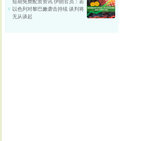
短期免费配资资讯 伊朗官员：若
以色列对黎巴嫩袭击持续 谈判将
无从谈起