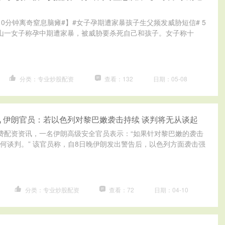
10分钟离奇窒息脑瘫#】#女子孕期遭家暴孩子生父频发威胁短信# 5
山一女子称孕中期遭家暴，被威胁要杀死自己和孩子。女子称十
分类：专业炒股配资
查看：132
日期：05-08
 伊朗官员：若以色列对黎巴嫩袭击持续 谈判将无从谈起
费配资资讯，一名伊朗高级安全官员表示：“如果针对黎巴嫩的袭击
何谈判。” 该官员称，自8日晚伊朗发出警告后，以色列方面袭击强
分类：专业炒股配资
查看：72
日期：04-10