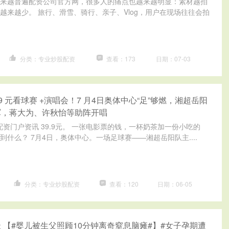
来越普遍配资公司官方网，很多人的痛点也越来越明显：素材越拍
越来越少。 旅行、滑雪、骑行、亲子、Vlog，用户在现场往往会拍
分类：专业炒股配资
查看：173
日期：07-03
.9 元看球赛 +演唱会！7 月4日奥体中心“足”够燃，湘超岳阳
军，蒋大为、许秋怡等助阵开唱
─配资门户资讯 39.9元。 一张电影票的钱，一杯奶茶加一份小吃的
什么？ 7月4日，奥体中心。一场足球赛——湘超岳阳队主....
分类：专业炒股配资
查看：120
日期：06-05
 【#婴儿被生父照顾10分钟离奇窒息脑瘫#】#女子孕期遭