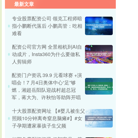
最新文章
专业股票配资公司 领克工程师暗
指小鹏断代落后 小鹏高管：吃相
难看
配资公司官方网 全景相机到AI自
动成片，Insta360为什么要做私
人剪辑师
配资门户资讯 39.9 元看球赛 +演
唱会！7 月4日奥体中心“足”够
燃，湘超岳阳队迎战村超总冠
军，蒋大为、许秋怡等助阵开唱
十大股票配资网址 【#婴儿被生父
照顾10分钟离奇窒息脑瘫#】#女
子孕期遭家暴孩子生父频