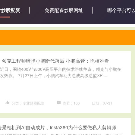
业炒股配资
免费配资炒股网址
哪个平台可
 领克工程师暗指小鹏断代落后 小鹏高管：吃相难看
 近日，围绕400V与800V高压平台的技术路线争议，领克与小鹏在
热议。 7月27日上午，小鹏汽车动力总成高级总监XP-....
分类：专业炒股配资
查看：166
日期：07-31
景相机到AI自动成片，Insta360为什么要做私人剪辑师