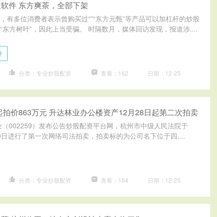
软件 东方爽茶，全部下架
，有多位消费者表示曾购买过“”“东方元甄”等产品可以加杠杆的炒股
东方树叶”，因此上当受骗。 时隔数月，媒体回访发现，报道涉....
件
分类：专业炒股配资
查看：162
日期：12-25
起拍价863万元 升达林业办公楼资产12月28日起第二次拍卖
业（002259）发布公告炒股配资平台网，杭州市中级人民法院于
至10日进行了第一次网络司法拍卖，拍卖标的为公司名下位于四....
分类：专业炒股配资
查看：164
日期：12-25