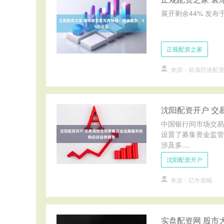
展开剩余44% 发布于
正规配资之家
来源：前海巨港配
沈阳配资开户 交
中国银行间市场交易
设置了募集资金监管
涉及多....
沈阳配资开户
来源：亿牛策略
实盘配资网 股市